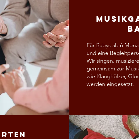
Musikg
B
Für Babys ab 6 Mona
und eine Begleitpers
Wir singen, musizie
gemeinsam zur Musik
wie Klanghölzer, Glö
werden eingesetzt.
arten