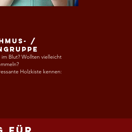
hmus- /
ngruppe
m Blut? Wollten vielleicht
rommeln?
ressante Holzkiste kennen:
g für