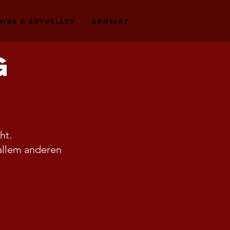
mine & Aktuelles
Kontakt
g
ht.
allem anderen