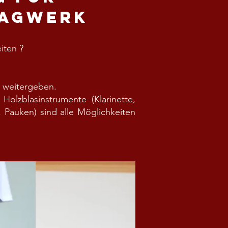
lagwerk
eiten ?
h weitergeben.
olzblasinstrumente (Klarinette,
 Pauken) sind alle Möglichkeiten