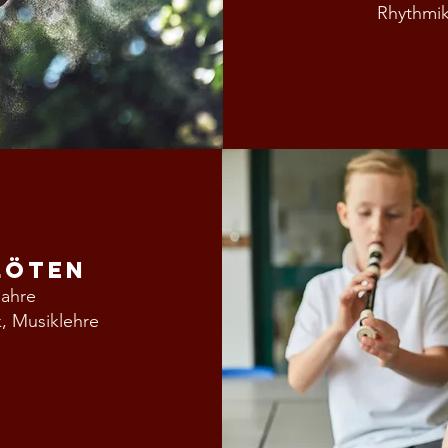
Rhythmikmat
löten
Jahre
k, Musiklehre